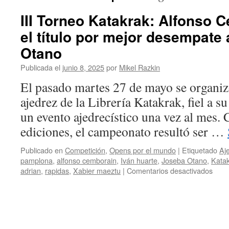
III Torneo Katakrak: Alfonso 
el título por mejor desempate
Otano
Publicada el
junio 8, 2025
por
Mikel Razkin
El pasado martes 27 de mayo se organizó
ajedrez de la Librería Katakrak, fiel a s
un evento ajedrecístico una vez al mes. 
ediciones, el campeonato resultó ser …
Publicado en
Competición
,
Opens por el mundo
|
Etiquetado
Aj
pamplona
,
alfonso cemborain
,
Iván huarte
,
Joseba Otano
,
Kata
en
adrian
,
rapidas
,
Xabier maeztu
|
Comentarios desactivados
III
Torn
Kata
Alfo
Cemb