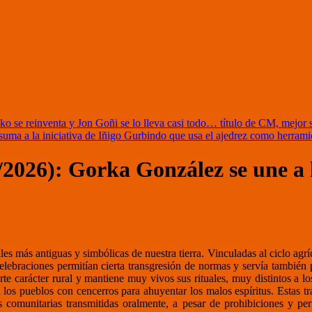
e reinventa y Jon Goñi se lo lleva casi todo… título de CM, mejor su
uma a la iniciativa de Iñigo Gurbindo que usa el ajedrez como herrami
2026): Gorka González se une a la
s más antiguas y simbólicas de nuestra tierra. Vinculadas al ciclo agríco
lebraciones permitían cierta transgresión de normas y servía también 
rte carácter rural y mantiene muy vivos sus rituales, muy distintos a 
 los pueblos con cencerros para ahuyentar los malos espíritus. Estas tra
nes comunitarias transmitidas oralmente, a pesar de prohibiciones y 