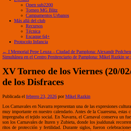
Open sub2200
Torneo MG Blitz
Campamentos Urbanos
Más allá del club
Recursos
Técnica
Escaque 64+
Protocolo Infancia
←
I Memorial Pepe Leuza – Ciudad de Pamplona: Alexandr Pedchenko s
Simultánea en el Centro Penitenciario de Pamplona: Mikel Razkin se s
XV Torneo de los Viernes (20/02/
de los Disfraces
Publicada el
febrero 23, 2026
por
Mikel Razkin
Los Carnavales en Navarra representan una de las expresiones culturale
muy importante en nuestro calendario. Antes de la Cuaresma, estas ce
impregnaba el tejido social. En
Navarra
, el Carnaval conserva un fue
son los Carnavales de
Ituren
y
Zubieta
, donde los joaldunak recorren
ritos de protección y fertilidad. Durante siglos, fueron celebracio