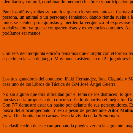
identitario y cultural, combinando memoria histórica y participación p
Para los niños y niñas -y para los que no lo somos tanto- el Carnaval
persona, un animal o un personaje fantástico, dando rienda suelta a l
niños se sienten protagonistas y pierden la vergüenza al expresarse 
socialización, ya que se comparten risas y experiencias comunes. Así
podíamos ser menos.
Con esta decimoquinta edición teníamos que cumplir con el torneo temá
espacio en la sala de juego. Muy buena asistencia con 22 jugadores insc
Los tres ganadores del concurso: Iñaki Hernández, Iraia Ciganda y M
casa uno de los Libros de Táctica de GM José Ángel Guerra.
No sin alguna que otra dificultad por el tema de los disfraces -lo que
puestas en la propuesta del concurso. En lo deportivo el mejor fue
Go
Con 7/7 demostró estar un pasito por delante de sus perseguidores. E
busca del subcampeonato. Y eso a pesar de perder ante
Aitor Molin
presi
. Una bonita tarde carnavalesca la vivida en la
Bombonera
.
La clasificación de este campeonato la puedes ver en la siguiente ima