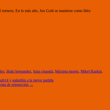
torneos. En lo más alto, Jon Goñi se mantiene como líder.
lez
,
Iñaki hernandez
,
Iraia ciganda
,
Máxima morris
,
Mikel Razkin
,
b14 y galardón a la mejor partida
enta de reinserción
→