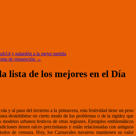
b14 y galardón a la mejor partida
enta de reinserción
→
 lista de los mejores en el Día
la y al paso del invierno a la primavera, esta festividad tiene un peso
para desinhibirse en cierto modo de los problemas o de la rigidez que
los modelos urbanos festivos de otras regiones. Ejemplos emblemáticos
diciones tienen raíces precristianas y están relacionadas con antiguos
periodos de censura. Hoy, los Carnavales navarros mantienen su valor