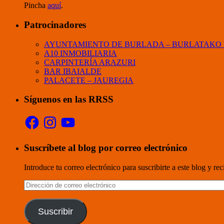
Pincha
aquí
.
Patrocinadores
AYUNTAMIENTO DE BURLADA – BURLATAKO
A10 INMOBILIARIA
CARPINTERÍA ARAZURI
BAR IBAIALDE
PALACETE – JAUREGIA
Síguenos en las RRSS
Facebook
Instagram
YouTube
Suscríbete al blog por correo electrónico
Introduce tu correo electrónico para suscribirte a este blog y re
Dirección
de
correo
electrónico
Suscribir