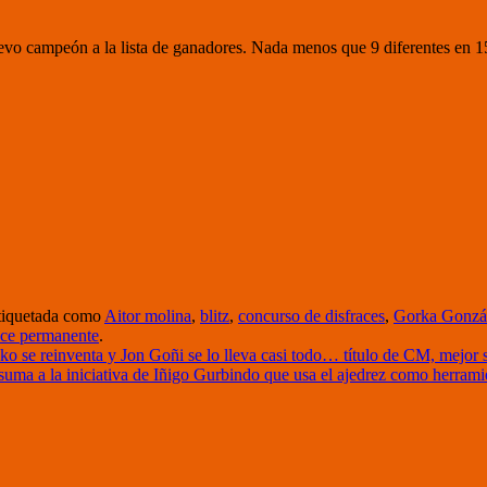
 campeón a la lista de ganadores. Nada menos que 9 diferentes en 15 
tiquetada como
Aitor molina
,
blitz
,
concurso de disfraces
,
Gorka Gonzá
ace permanente
.
e reinventa y Jon Goñi se lo lleva casi todo… título de CM, mejor su
uma a la iniciativa de Iñigo Gurbindo que usa el ajedrez como herrami