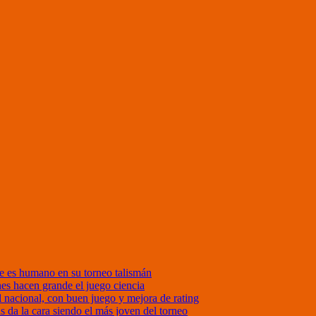
 es humano en su torneo talismán
nes hacen grande el juego ciencia
nacional, con buen juego y mejora de rating
da la cara siendo el más joven del torneo