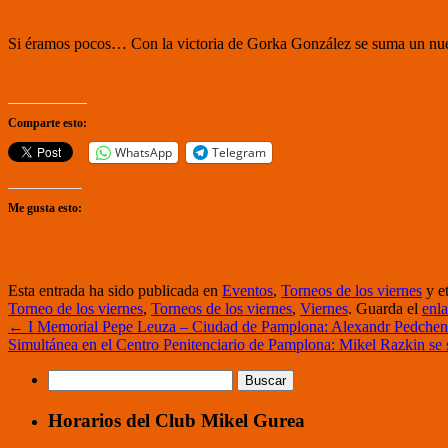
Si éramos pocos… Con la victoria de Gorka González se suma un nuevo
Comparte esto:
WhatsApp
Telegram
Me gusta esto:
Esta entrada ha sido publicada en
Eventos
,
Torneos de los viernes
y e
Torneo de los viernes
,
Torneos de los viernes
,
Viernes
. Guarda el
enl
←
I Memorial Pepe Leuza – Ciudad de Pamplona: Alexandr Pedchenko s
Simultánea en el Centro Penitenciario de Pamplona: Mikel Razkin se s
Buscar:
Horarios del Club Mikel Gurea