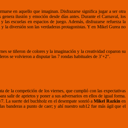
rmarse en aquello que imaginan. Disfrazarse significa jugar a ser otra
os genera ilusión y emoción desde días antes. Durante el Carnaval, los
 y las escuelas en espacios de juego. Además, disfrazarse refuerza la
 y la diversión son las verdaderas protagonistas. Y en Mikel Gurea no
nes se tiñeron de colores y la imaginación y la creatividad coparon su
leros se volvieron a disputar las 7 rondas habituales de 3’+2″.
puta de la competición de los viernes, que cumplió con las expectativas
ara salir de aprietos y poner a sus adversarios en ellos de igual forma.
5/7. La suerte del buchholz en el desempate sonrió a
Mikel Razkin
en
 las banderas a punto de caer; y ahí nuestro sub12 fue más ágil que el