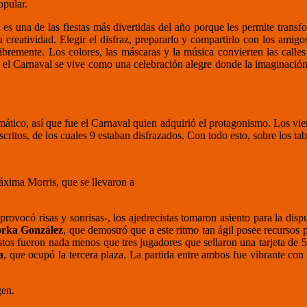
opular.
 es una de las fiestas más divertidas del año porque les permite transfo
a creatividad. Elegir el disfraz, prepararlo y compartirlo con los amig
libremente. Los colores, las máscaras y la música convierten las calles
, el Carnaval se vive como una celebración alegre donde la imaginación
tico, así que fue el Carnaval quien adquirió el protagonismo. Los vier
ritos, de los cuales 9 estaban disfrazados. Con todo esto, sobre los tab
áxima Morris, que se llevaron a
 provocó risas y sonrisas-, los ajedrecistas tomaron asiento para la dis
rka González
, que demostró que a este ritmo tan ágil posee recursos p
stos fueron nada menos que tres jugadores que sellaron una tarjeta de 
a
, que ocupó la tercera plaza. La partida entre ambos fue vibrante con
gen.