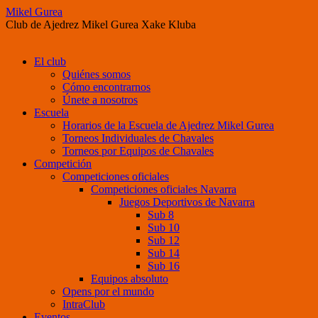
Mikel Gurea
Club de Ajedrez Mikel Gurea Xake Kluba
Saltar
El club
al
Quiénes somos
contenido
Cómo encontrarnos
Únete a nosotros
Escuela
Horarios de la Escuela de Ajedrez Mikel Gurea
Torneos Individuales de Chavales
Torneos por Equipos de Chavales
Competición
Competiciones oficiales
Competiciones oficiales Navarra
Juegos Deportivos de Navarra
Sub 8
Sub 10
Sub 12
Sub 14
Sub 16
Equipos absoluto
Opens por el mundo
IntraClub
Eventos