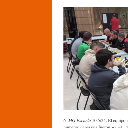
6- MG Escuela
10,5/24: El equipo m
números generales fueron +3 =1 -4,