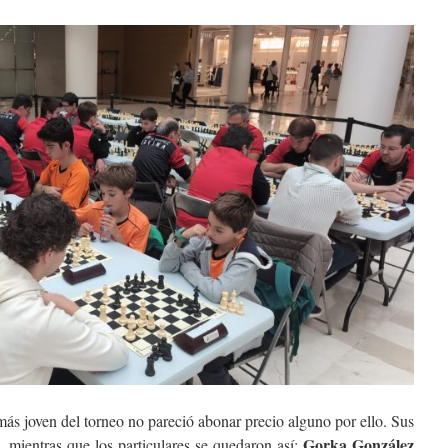
ás joven del torneo no pareció abonar precio alguno por ello. Sus
Gorka González
 mientras que los particulares se quedaron así: