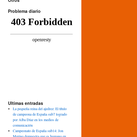
Otros
Problema diario
Ultimas entradas
La pequeña reina del ajedrez: El título
de campeona de España sub7 logrado
por Alba Díaz en los medios de
comunicación
Campeonato de España sub14: Jon
Merino demuestra que es humano en