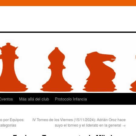
Eventos
Más allá del club
Protocolo Infancia
o por Equipos:
IV Torneo de los Viernes (15/11/2024): Adrián Oroz hace
 categorías
suyo el torneo y el liderato en la general
→