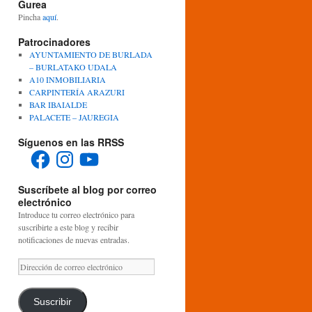
Gurea
Pincha
aquí
.
Patrocinadores
AYUNTAMIENTO DE BURLADA
– BURLATAKO UDALA
A10 INMOBILIARIA
CARPINTERÍA ARAZURI
BAR IBAIALDE
PALACETE – JAUREGIA
Síguenos en las RRSS
Facebook
Instagram
YouTube
Suscríbete al blog por correo
electrónico
Introduce tu correo electrónico para
suscribirte a este blog y recibir
notificaciones de nuevas entradas.
Dirección
de
correo
electrónico
Suscribir