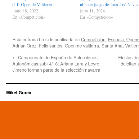
el II Open de Valtierra
al buen juego de Juan José Navas
junio 18, 2022
julio 11, 2024
En «Competición»
En «Competición»
Esta entrada ha sido publicada en
Competición
,
Escuela
,
Opens
Adrian Oroz
,
Felix santos
,
Open de valtierra
,
Santa Ana
,
Valtier
←
Campeonato de España de Selecciones
Fiestas de
Autonómicas sub14/16: Ariana Lara y Leyre
deleitan 
Jimeno forman parte de la selección navarra
Mikel Gurea