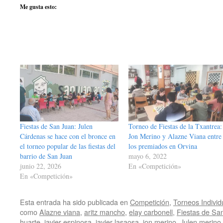
Me gusta esto:
Fiestas de San Juan: Julen
Torneo de Fiestas de la Txantrea:
Cárdenas se hace con el bronce en
Jon Merino y Alazne Viana entre
el torneo popular de las fiestas del
los premiados en Orvina
barrio de San Juan
mayo 6, 2022
junio 22, 2026
En «Competición»
En «Competición»
Esta entrada ha sido publicada en
Competición
,
Torneos Indivi
como
Alazne viana
,
aritz mancho
,
elay carbonell
,
Fiestas de Sa
huarte
,
javier espinosa
,
javier lasaosa
,
jon merino
,
Julen merino