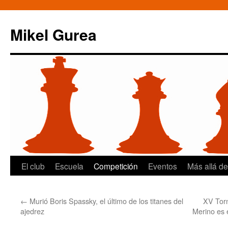
Mikel Gurea
Saltar
El club
Escuela
Competición
Eventos
Más allá de
al
←
Murió Boris Spassky, el último de los titanes del
XV Torn
contenido
ajedrez
Merino es 