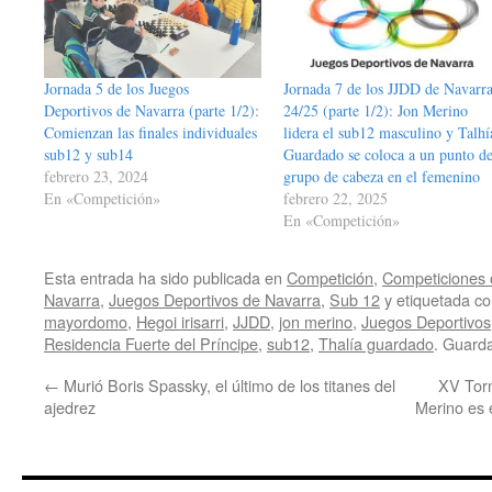
Jornada 5 de los Juegos
Jornada 7 de los JJDD de Navarr
Deportivos de Navarra (parte 1/2):
24/25 (parte 1/2): Jon Merino
Comienzan las finales individuales
lidera el sub12 masculino y Talhí
sub12 y sub14
Guardado se coloca a un punto de
febrero 23, 2024
grupo de cabeza en el femenino
En «Competición»
febrero 22, 2025
En «Competición»
Esta entrada ha sido publicada en
Competición
,
Competiciones o
Navarra
,
Juegos Deportivos de Navarra
,
Sub 12
y etiquetada 
mayordomo
,
Hegoi irisarri
,
JJDD
,
jon merino
,
Juegos Deportivos
Residencia Fuerte del Príncipe
,
sub12
,
Thalía guardado
. Guard
←
Murió Boris Spassky, el último de los titanes del
XV Torn
ajedrez
Merino es 