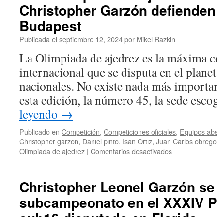
Christopher Garzón defienden
Budapest
Publicada el
septiembre 12, 2024
por
Mikel Razkin
La Olimpiada de ajedrez es la máxima c
internacional que se disputa en el planet
nacionales. No existe nada más importan
esta edición, la número 45, la sede esc
leyendo
→
Publicado en
Competición
,
Competiciones oficiales
,
Equipos abs
Christopher garzon
,
Daniel pinto
,
Isan Ortiz
,
Juan Carlos obrego
en
Olimpiada de ajedrez
|
Comentarios desactivados
XLV
Olimipada
de
Christopher Leonel Garzón se 
Ajedrez:
subcampeonato en el XXXIV 
Daniel
Pinto