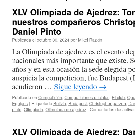
XLV Olimpiada de Ajedrez: To
nuestros compañeros Christo
Daniel Pinto
Publicada el
octubre 30, 2024
por
Mikel Razkin
La Olimpiada de ajedrez es el evento de
nacionales más importante que existe. S
años y en esta ocasión la sede elegida p
auspicia la competición, fue Budapest (H
acudieron …
Sigue leyendo
→
Publicado en
Competición
,
Competiciones oficiales
,
El club
,
Ope
Equipos
|
Etiquetado
Bolivia
,
Budapest
,
Christopher garzon
,
Dan
pinto
,
Olimpiada
,
Olimpiada de ajedrez
|
Comentarios desactiva
XLV Olimipada de Ajedrez: Dan