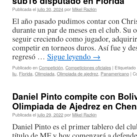
sub16 disputado en Florida
y
Christopher
Publicada el
julio 30, 2024
por
Mikel Razkin
Garzón
El año pasado pudimos contar con Chri
defienden
sus
durante un par de meses en el club. Su o
banderas
seguir creciendo como jugador, adquirir
en
Budapest
competir en torneos duros. Así fue y des
regresó …
Sigue leyendo
→
Publicado en
Competición
,
Competiciones oficiales
|
Etiquetado
liu
,
Florida
,
Olimpiada
,
Olimpiada de ajedrez
,
Panamericano
|
Co
Daniel Pinto compite con Boliv
Olimpiada de Ajedrez en Chen
Publicada el
julio 29, 2022
por
Mikel Razkin
Daniel Pinto es el primer tablero del cl
título de MF y hoy comenzará a defender