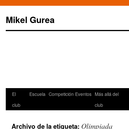
Mikel Gurea
Saltar
El
Escuela
Competición
Eventos
Más allá del
al
club
club
contenido
Olimpiada
Archivo de la etiqueta: