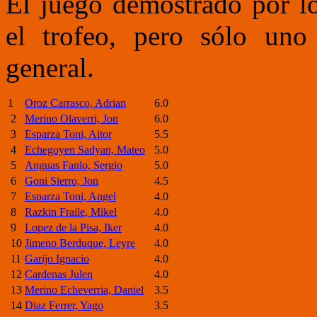
El juego demostrado por lo
el trofeo, pero sólo uno
general.
1
Oroz Carrasco, Adrian
6.0
2
Merino Olaverri, Jon
6.0
3
Esparza Toni, Aitor
5.5
4
Echegoyen Sadyan, Mateo
5.0
5
Anguas Fanlo, Sergio
5.0
6
Goni Sierro, Jon
4.5
7
Esparza Toni, Angel
4.0
8
Razkin Fraile, Mikel
4.0
9
Lopez de la Pisa, Iker
4.0
10
Jimeno Berduque, Leyre
4.0
11
Garijo Ignacio
4.0
12
Cardenas Julen
4.0
13
Merino Echeverria, Daniel
3.5
14
Diaz Ferrer, Yago
3.5