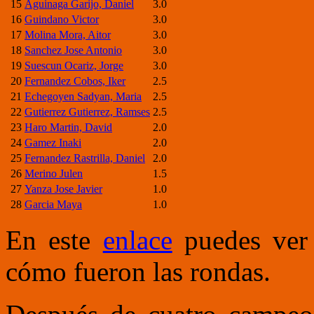
15
Aguinaga Garijo, Daniel
3.0
16
Guindano Victor
3.0
17
Molina Mora, Aitor
3.0
18
Sanchez Jose Antonio
3.0
19
Suescun Ocariz, Jorge
3.0
20
Fernandez Cobos, Iker
2.5
21
Echegoyen Sadyan, Maria
2.5
22
Gutierrez Gutierrez, Ramses
2.5
23
Haro Martin, David
2.0
24
Gamez Inaki
2.0
25
Fernandez Rastrilla, Daniel
2.0
26
Merino Julen
1.5
27
Yanza Jose Javier
1.0
28
Garcia Maya
1.0
En est
e
enlace
puedes ver
cómo fueron las rondas.