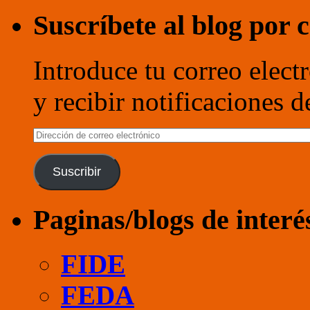
Suscríbete al blog por 
Introduce tu correo electr
y recibir notificaciones 
Dirección
de
correo
electrónico
Suscribir
Paginas/blogs de interé
FIDE
FEDA