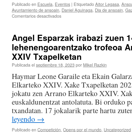
Publicado en
Escuela
,
Eventos
|
Etiquetado
Aitor Legasa
,
Anso
Ayuntamiento de ansoain
,
Daniel Aguinaga
,
Dia de ansoain
,
Gaz
en
Comentarios desactivados
El
Día
de
Angel Esparzak irabazi zuen 1
Ansoain
lehenengoarentzako trofeoa A
sigue
contando
XXIV Txapelketan
con
el
Publicada el
septiembre 18, 2023
por
Mikel Razkin
ajedrez
Haymar Leone Garaile eta Ekain Galarz
y
su
Elkarteko XXIV. Xake Txapelketan 2023k
escuela
jokatu zen Arrano Elkarteko XXIV. Xake
de
Gazte
euskaldunentzat antolatuta. Bi orduko pa
Berriak
txandatan. 17 jokalarik parte hartu zut
leyendo
→
Publicado en
Competición
,
Opens por el mundo
,
Uncategorized