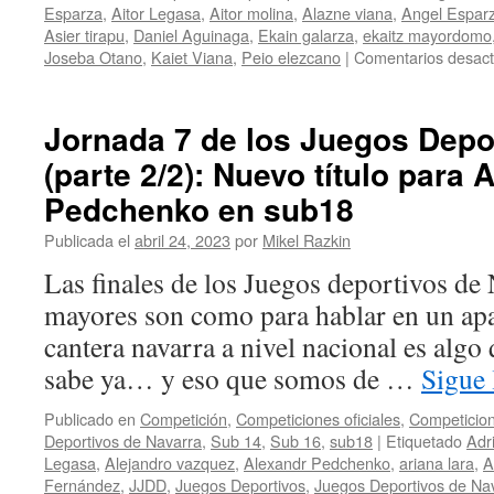
Esparza
,
Aitor Legasa
,
Aitor molina
,
Alazne viana
,
Angel Espar
Asier tirapu
,
Daniel Aguinaga
,
Ekain galarza
,
ekaitz mayordomo
Joseba Otano
,
Kaiet Viana
,
Peio elezcano
|
Comentarios desact
Jornada 7 de los Juegos Depo
(parte 2/2): Nuevo título para 
Pedchenko en sub18
Publicada el
abril 24, 2023
por
Mikel Razkin
Las finales de los Juegos deportivos de 
mayores son como para hablar en un apar
cantera navarra a nivel nacional es alg
sabe ya… y eso que somos de …
Sigue
Publicado en
Competición
,
Competiciones oficiales
,
Competicion
Deportivos de Navarra
,
Sub 14
,
Sub 16
,
sub18
|
Etiquetado
Adr
Legasa
,
Alejandro vazquez
,
Alexandr Pedchenko
,
ariana lara
,
A
Fernández
,
JJDD
,
Juegos Deportivos
,
Juegos Deportivos de Na