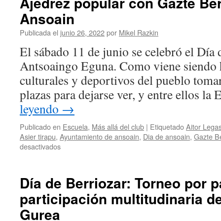
Ajedrez popular con Gazte Ber
Ansoain
Publicada el
junio 26, 2022
por
Mikel Razkin
El sábado 11 de junio se celebró el Día
Antsoaingo Eguna. Como viene siendo ha
culturales y deportivos del pueblo tomar
plazas para dejarse ver, y entre ellos l
leyendo
→
Publicado en
Escuela
,
Más allá del club
|
Etiquetado
Aitor Lega
Asier tirapu
,
Ayuntamiento de ansoain
,
Dia de ansoain
,
Gazte Be
en
desactivados
Ajedrez
popular
con
Día de Berriozar: Torneo por 
Gazte
participación multitudinaria d
Berriak
en
Gurea
el