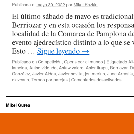
Día
Publicada el
mayo 30, 2022
por
Mikel Razkin
de
El último sábado de mayo es tradicional
Ansoain
Berriozar y en esta ocasión los responsa
localidad de la Comarca de Pamplona de
evento ajedrecístico distinto a lo que se
Esto …
Sigue leyendo
→
Publicado en
Competición
,
Opens por el mundo
|
Etiquetado
Ai
lamolda
,
Antso vidondo
,
Asfaw valero
,
Asier tirapu
,
Berriozar
,
Da
González
,
Javier Aldea
,
Javier sevilla
,
jon merino
,
June Arrastia
en
elezcano
,
Torneo por parejas
|
Comentarios desactivados
Día
de
Berrio
Torne
Mikel Gurea
por
pareja
con
una
partic