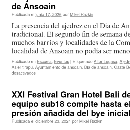
de Ansoain
Publicada el
junio 17, 2026
por
Mikel Razkin
La presencia del ajedrez en el Dia de An
tradicional. El segundo fin de semana de
muchos barrios y localidades de la Com
localidad de Ansoain no podía ser men
Publicado en
Escuela
,
Eventos
|
Etiquetado
Aitor Legasa
,
Ajedr
Asier tirapu
,
Ayuntamiento de ansoain
,
Dia de ansoain
,
Gazte Be
en
desactivados
El
ajedrez
vuelve
XXI Festival Gran Hotel Bali d
a
equipo sub18 compite hasta el 
tomar
las
presión añadida del bye inicia
calles
en
Publicada el
diciembre 23, 2024
por
Mikel Razkin
el