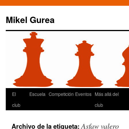
Mikel Gurea
Saltar
El
Escuela
Competición
Eventos
Más allá del
al
club
club
contenido
Asfaw valero
Archivo de la etiqueta: