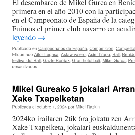
El desembarco de Mikel Gurea en Ben
Día
de
primera en el año 2010 con la participa
Ansoain
en el Campeonato de España de la catego
Fuimos el primer club navarro en acudir
leyendo
→
Publicado en
Campeonatos de España
,
Competición
,
Competici
Etiquetado
Aitor Legasa
,
Asfaw valero
,
Asier tirapu
,
Bali
,
Benid
festival del Bali
,
Gazte Berriak
,
Gran hotel bali
,
Mikel Gurea
,
Pei
en
desactivados
XXI
Festival
Gran
Mikel Gureako 5 jokalari Arra
Hotel
Xake Txapelketan
Bali
de
Publicada el
octubre 1, 2024
por
Mikel Razkin
Benidorm:
El
2024ko irailaren 2tik 6ra jokatu zen A
equipo
Xake Txapelketa, jokalari euskaldunentz
sub18
compite