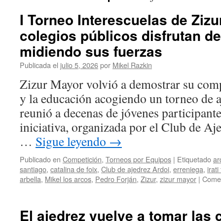
I Torneo Interescuelas de Zizu
colegios públicos disfrutan de
midiendo sus fuerzas
Publicada el
julio 5, 2026
por
Mikel Razkin
Zizur Mayor volvió a demostrar su com
y la educación acogiendo un torneo de a
reunió a decenas de jóvenes participante
iniciativa, organizada por el Club de Aj
…
Sigue leyendo
→
Publicado en
Competición
,
Torneos por Equipos
|
Etiquetado
ar
santiago
,
catalina de foix
,
Club de ajedrez Ardoi
,
erreniega
,
irat
arbella
,
Mikel los arcos
,
Pedro Forján
,
Zizur
,
zizur mayor
|
Comen
El ajedrez vuelve a tomar las c