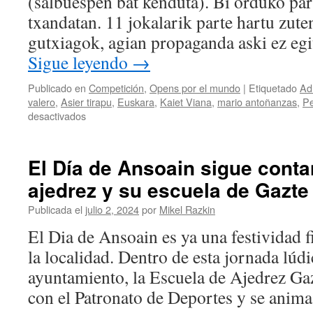
(salbuespen bat kenduta). Bi orduko part
hasta
txandatan. 11 jokalarik parte hartu zuten
el
final
gutxiagok, agian propaganda aski ez eg
pese
Sigue leyendo
→
a
la
Publicado en
Competición
,
Opens por el mundo
|
Etiquetado
Ad
presión
valero
,
Asier tirapu
,
Euskara
,
Kaiet Viana
,
mario antoñanzas
,
Pe
añadida
en
desactivados
del
Mikel
bye
Gureako
inicial
5
El Día de Ansoain sigue conta
jokalari
ajedrez y su escuela de Gazte
Arrano
Elkarteko
Publicada el
julio 2, 2024
por
Mikel Razkin
XXV.
Xake
El Dia de Ansoain es ya una festividad fi
Txapelketan
la localidad. Dentro de esta jornada lúdi
ayuntamiento, la Escuela de Ajedrez Ga
con el Patronato de Deportes y se ani