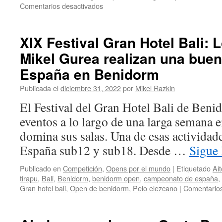
en
Comentarios desactivados
Jornada
7
de
XIX Festival Gran Hotel Bali: 
los
Mikel Gurea realizan una bue
Juegos
Deportivos
España en Benidorm
de
Navarra
Publicada el
diciembre 31, 2022
por
Mikel Razkin
(parte
El Festival del Gran Hotel Bali de Beni
2/2):
Nuevo
eventos a lo largo de una larga semana e
título
domina sus salas. Una de esas actividad
para
Alexandr
España sub12 y sub18. Desde …
Sigue
Pedchenko
en
Publicado en
Competición
,
Opens por el mundo
|
Etiquetado
Ai
sub18
tirapu
,
Bali
,
Benidorm
,
benidorm open
,
campeonato de españa
,
Gran hotel bali
,
Open de benidorm
,
Peio elezcano
|
Comentarios