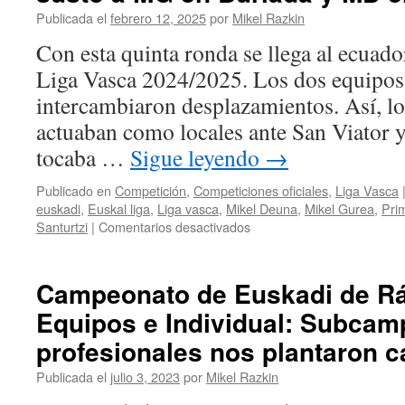
Publicada el
febrero 12, 2025
por
Mikel Razkin
Con esta quinta ronda se llega al ecuador
Liga Vasca 2024/2025. Los dos equipos
intercambiaron desplazamientos. Así, l
actuaban como locales ante San Viator 
tocaba …
Sigue leyendo
→
Publicado en
Competición
,
Competiciones oficiales
,
Liga Vasca
euskadi
,
Euskal liga
,
Liga vasca
,
Mikel Deuna
,
Mikel Gurea
,
Prim
en
Santurtzi
|
Comentarios desactivados
Ronda
5
Liga
Campeonato de Euskadi de Rá
Vasca:
Equipos e Individual: Subcam
El
paso
profesionales nos plantaron c
del
ecuador
Publicada el
julio 3, 2023
por
Mikel Razkin
da