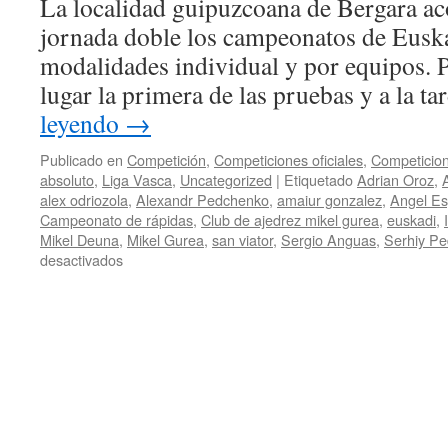
La localidad guipuzcoana de Bergara ac
un
susto
jornada doble los campeonatos de Euska
a
modalidades individual y por equipos. P
MG
en
lugar la primera de las pruebas y a la t
Burlada
leyendo
→
y
MD
Publicado en
Competición
,
Competiciones oficiales
,
Competicion
en
absoluto
,
Liga Vasca
,
Uncategorized
|
Etiquetado
Adrian Oroz
,
Santurtzi
alex odriozola
,
Alexandr Pedchenko
,
amaiur gonzalez
,
Angel Es
Campeonato de rápidas
,
Club de ajedrez mikel gurea
,
euskadi
,
Mikel Deuna
,
Mikel Gurea
,
san viator
,
Sergio Anguas
,
Serhiy P
en
desactivados
Campeonato
de
Euskadi
de
Rápidas
por
Equipos
e
Individual: