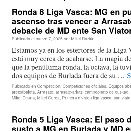
Ronda 8 Liga Vasca: MG en p
ascenso tras vencer a Arrasate
debacle de MD ente San Viato
Publicada el
marzo 7, 2025
por
Mikel Razkin
Estamos ya en los estertores de la Liga
está muy cerca de acabarse. La magia de
que la penúltima ronda, la octava, la tuv
dos equipos de Burlada fuera de su …
S
Publicado en
Competición
,
Competiciones oficiales
,
Equipos abs
aretxabaleta
,
Arrasate
,
arrasate/arlutz
,
campeonato de euskadi
Mikel Deuna
,
Mikel Gurea
,
Primera division liga vasca
,
san viato
Ronda 5 Liga Vasca: El paso 
susto a MG en Burlada y MD e