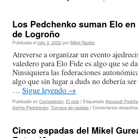
Los Pedchenko suman Elo en el
de Logroño
Publicada el
julio 3, 2022
por
Mikel Razkin
Atreverse a organizar un evento ajedreci
valedero para Elo Fide es algo que se da
Ninsiquiera las federaciones autonómica
algo que sin lugar a duds no debería ser
…
Sigue leyendo
→
Publicado en
Competición
,
El club
|
Etiquetado
Alexandr Pedch
Serhiy Pedchenko
,
Torneos de rapidas
|
Comentarios desactiva
Cinco espadas del Mikel Gurea