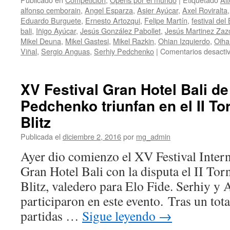
Campeonatos
alfonso cemborain
,
Angel Esparza
,
Asier Ayúcar
,
Axel Roviralta
de
Eduardo Burguete
,
Ernesto Artozqui
,
Felipe Martín
,
festival del 
España
bali
,
Iñigo Ayúcar
,
Jesús González Pabollet
,
Jesús Martinez Zaz
Mikel Deuna
,
Mikel Gastesi
,
Mikel Razkin
,
Ohian Izquierdo
,
Oiha
Viñal
,
Sergio Anguas
,
Serhiy Pedchenko
|
Comentarios desacti
XV Festival Gran Hotel Bali d
Pedchenko triunfan en el II T
Blitz
Publicada el
diciembre 2, 2016
por
mg_admin
Ayer dio comienzo el XV Festival Inter
Gran Hotel Bali con la disputa el II Tor
Blitz, valedero para Elo Fide. Serhiy y
participaron en este evento. Tras un tot
partidas …
Sigue leyendo
→