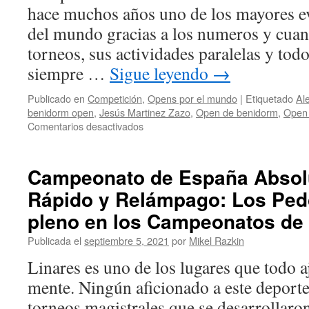
hace muchos años uno de los mayores ev
del mundo gracias a los numeros y cuan
torneos, sus actividades paralelas y tod
siempre …
Sigue leyendo
→
Publicado en
Competición
,
Opens por el mundo
|
Etiquetado
Al
benidorm open
,
Jesús Martinez Zazo
,
Open de benidorm
,
Open 
en
Comentarios desactivados
Benidorm
Chess
Open:
Campeonato de España Absolut
Vuelve
Rápido y Relámpago: Los Pe
Benidorm,
vuelve
pleno en los Campeonatos de
el
ajedrez
Publicada el
septiembre 5, 2021
por
Mikel Razkin
Linares es uno de los lugares que todo aj
mente. Ningún aficionado a este deporte
torneos magistrales que se desarrollaro