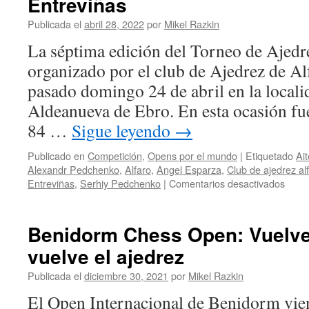
Entreviñas
Publicada el
abril 28, 2022
por
Mikel Razkin
La séptima edición del Torneo de Ajedr
organizado por el club de Ajedrez de Alf
pasado domingo 24 de abril en la locali
Aldeanueva de Ebro. En esta ocasión f
84 …
Sigue leyendo
→
Publicado en
Competición
,
Opens por el mundo
|
Etiquetado
Ai
Alexandr Pedchenko
,
Alfaro
,
Angel Esparza
,
Club de ajedrez al
en
Entreviñas
,
Serhiy Pedchenko
|
Comentarios desactivados
Cinco
espa
del
Benidorm Chess Open: Vuelve
Mikel
vuelve el ajedrez
Gure
en
Publicada el
diciembre 30, 2021
por
Mikel Razkin
el
Entre
El Open Internacional de Benidorm vie