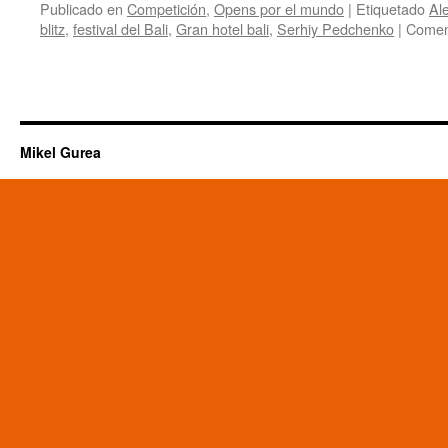
Publicado en
Competición
,
Opens por el mundo
|
Etiquetado
Al
blitz
,
festival del Bali
,
Gran hotel bali
,
Serhiy Pedchenko
|
Coment
Mikel Gurea