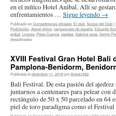
en el mítico Hotel Anibal. Allí se gesta
enfrentamientos …
Sigue leyendo
→
Publicado en
Competiciones oficiales
,
El club
,
Socios del Club
|
Pedchenko
,
Alexei shirov
,
campeonato de españa
,
Eduardo itur
anibal
,
Linares
,
Pepe Cuenca
,
rapidas
,
Sabrina vega
,
Serhiy P
en
desactivados
Campeonato
de
España
XVIII Festival Gran Hotel Bali
Absoluto
Pamplona-Benidorm, Benido
Individual,
Rápido
Publicada el
diciembre 11, 2019
por
Argos1952
y
Relámpago:
Bali Festival. De esta pasión del ajedrez
Los
juntarnos a centenares para pelear con 
Pedchenko
hacen
rectángulo de 50 x 50 parcelado en 64 e
pleno
piel de toro paradigma como el Festiva
en
los
Publicado en
Competición
,
Opens por el mundo
|
Etiquetado
Ai