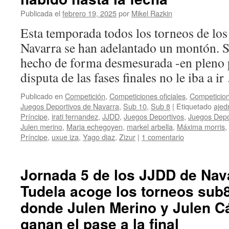
Publicada el
febrero 19, 2025
por
Mikel Razkin
Esta temporada todos los torneos de lo
Navarra se han adelantado un montón. Si
hecho de forma desmesurada -en pleno p
disputa de las fases finales no le iba a i
Publicado en
Competición
,
Competiciones oficiales
,
Competicion
Juegos Deportivos de Navarra
,
Sub 10
,
Sub 8
|
Etiquetado
ajed
Príncipe
,
irati fernandez
,
JJDD
,
Juegos Deportivos
,
Juegos Depo
Julen merino
,
Maria echegoyen
,
markel arbella
,
Máxima morris
,
Príncipe
,
uxue iza
,
Yago diaz
,
Zizur
|
1 comentario
Jornada 5 de los JJDD de Nava
Tudela acoge los torneos sub
donde Julen Merino y Julen C
ganan el pase a la final