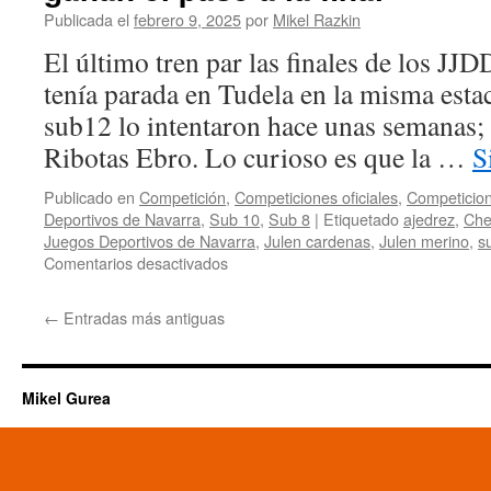
Publicada el
febrero 9, 2025
por
Mikel Razkin
El último tren par las finales de los JJ
tenía parada en Tudela en la misma estac
sub12 lo intentaron hace unas semanas; 
Ribotas Ebro. Lo curioso es que la …
S
Publicado en
Competición
,
Competiciones oficiales
,
Competicion
Deportivos de Navarra
,
Sub 10
,
Sub 8
|
Etiquetado
ajedrez
,
Che
Juegos Deportivos de Navarra
,
Julen cardenas
,
Julen merino
,
s
en
Comentarios desactivados
Jornada
5
←
Entradas más antiguas
de
los
JJDD
de
Mikel Gurea
Navarra
24/25:
Tudela
acoge