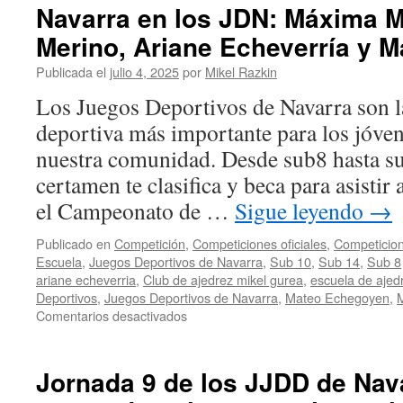
Navarra en los JDN: Máxima M
posibles
para
Merino, Ariane Echeverría y 
la
Final
Publicada el
julio 4, 2025
por
Mikel Razkin
Los Juegos Deportivos de Navarra son 
deportiva más importante para los jóven
nuestra comunidad. Desde sub8 hasta su
certamen te clasifica y beca para asistir
el Campeonato de …
Sigue leyendo
→
Publicado en
Competición
,
Competiciones oficiales
,
Competicion
Escuela
,
Juegos Deportivos de Navarra
,
Sub 10
,
Sub 14
,
Sub 8
ariane echeverria
,
Club de ajedrez mikel gurea
,
escuela de ajed
Deportivos
,
Juegos Deportivos de Navarra
,
Mateo Echegoyen
,
en
Comentarios desactivados
Entrevista
a
nuestros
Jornada 9 de los JJDD de Nav
cuatro