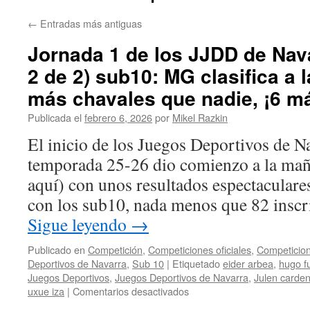
←
Entradas más antiguas
Jornada 1 de los JJDD de Nava
2 de 2) sub10: MG clasifica a 
más chavales que nadie, ¡6 m
Publicada el
febrero 6, 2026
por
Mikel Razkin
El inicio de los Juegos Deportivos de Na
temporada 25-26 dio comienzo a la mañ
aquí) con unos resultados espectaculare
con los sub10, nada menos que 82 inscr
Sigue leyendo
→
Publicado en
Competición
,
Competiciones oficiales
,
Competicion
Deportivos de Navarra
,
Sub 10
|
Etiquetado
eider arbea
,
hugo f
Juegos Deportivos
,
Juegos Deportivos de Navarra
,
Julen carde
en
uxue iza
|
Comentarios desactivados
Jornada