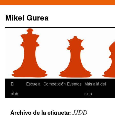
Mikel Gurea
Saltar
El
Escuela
Competición
Eventos
Más allá del
al
club
club
contenido
JJDD
Archivo de la etiqueta: