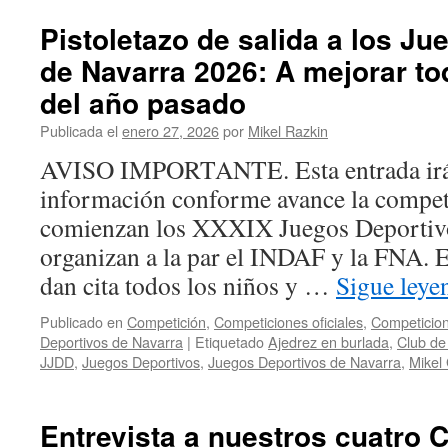
nadie,
1
¡6
de
Pistoletazo de salida a los J
más!
los
de Navarra 2026: A mejorar to
JJDD
de
del año pasado
Navarra
2026
Publicada el
enero 27, 2026
por
Mikel Razkin
(parte
AVISO IMPORTANTE. Esta entrada irá
1
de
información conforme avance la compet
2)
comienzan los XXXIX Juegos Deportivo
Sub8:
Mikel
organizan a la par el INDAF y la FNA. 
Gurea
dan cita todos los niños y …
Sigue ley
obtiene
la
Publicado en
Competición
,
Competiciones oficiales
,
Competicion
escalofr
Deportivos de Navarra
|
Etiquetado
Ajedrez en burlada
,
Club de
cifra
JJDD
,
Juegos Deportivos
,
Juegos Deportivos de Navarra
,
Mikel
de
14
plazas
de
Entrevista a nuestros cuatro
20