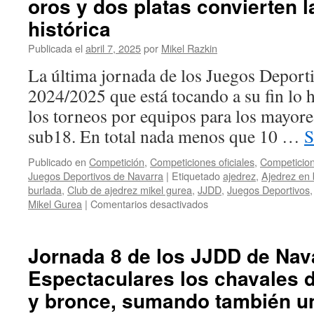
oros y dos platas convierten 
Campeones
de
histórica
Navarra
en
Publicada el
abril 7, 2025
por
Mikel Razkin
los
La última jornada de los Juegos Deport
JDN:
Máxima
2024/2025 que está tocando a su fin lo h
Morris,
los torneos por equipos para los mayore
Jon
Merino,
sub18. En total nada menos que 10 …
S
Ariane
Echeverría
Publicado en
Competición
,
Competiciones oficiales
,
Competicion
y
Juegos Deportivos de Navarra
|
Etiquetado
ajedrez
,
Ajedrez en 
Mateo
burlada
,
Club de ajedrez mikel gurea
,
JJDD
,
Juegos Deportivos
Echegoyen
en
Mikel Gurea
|
Comentarios desactivados
Jornada
9
de
Jornada 8 de los JJDD de Nava
los
Espectaculares los chavales d
JJDD
de
y bronce, sumando también u
Navarra