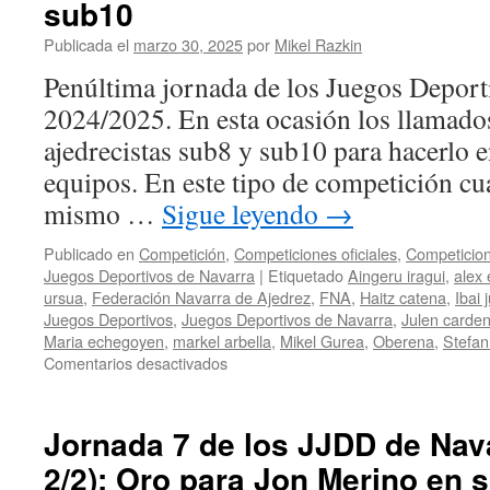
24/25:
sub10
Dos
Publicada el
marzo 30, 2025
por
Mikel Razkin
oros
y
Penúltima jornada de los Juegos Deport
dos
2024/2025. En esta ocasión los llamados
platas
convierten
ajedrecistas sub8 y sub10 para hacerlo 
la
equipos. En este tipo de competición cu
temporada
en
mismo …
Sigue leyendo
→
histórica
Publicado en
Competición
,
Competiciones oficiales
,
Competicion
Juegos Deportivos de Navarra
|
Etiquetado
Aingeru iragui
,
alex 
ursua
,
Federación Navarra de Ajedrez
,
FNA
,
Haitz catena
,
Ibai 
Juegos Deportivos
,
Juegos Deportivos de Navarra
,
Julen carde
Maria echegoyen
,
markel arbella
,
Mikel Gurea
,
Oberena
,
Stefan
en
Comentarios desactivados
Jornada
8
de
Jornada 7 de los JJDD de Nava
los
2/2): Oro para Jon Merino en 
JJDD