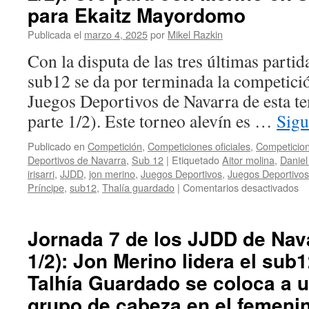
de
para Ekaitz Mayordomo
Navarra
24/25:
Publicada el
marzo 4, 2025
por
Mikel Razkin
Espectaculares
Con la disputa de las tres últimas partida
los
chavales
sub12 se da por terminada la competició
de
Juegos Deportivos de Navarra de esta te
sub8
con
parte 1/2). Este torneo alevín es …
Sigu
plata
y
Publicado en
Competición
,
Competiciones oficiales
,
Competicion
bronce,
Deportivos de Navarra
,
Sub 12
|
Etiquetado
Aitor molina
,
Daniel
sumando
irisarri
,
JJDD
,
jon merino
,
Juegos Deportivos
,
Juegos Deportivos
también
en
Príncipe
,
sub12
,
Thalía guardado
|
Comentarios desactivados
un
Jo
bronce
7
en
de
Jornada 7 de los JJDD de Nava
sub10
lo
1/2): Jon Merino lidera el sub
J
de
Talhía Guardado se coloca a u
Na
24
grupo de cabeza en el femeni