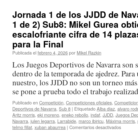
1
de
Jornada 1 de los JJDD de Nava
los
1 de 2) Sub8: Mikel Gurea obti
JJDD
de
escalofriante cifra de 14 plaz
Navarra
2026
para la Final
(parte
Publicada el
febrero 4, 2026
por
Mikel Razkin
2
de
Los Juegos Deportivos de Navarra son
2)
dentro de la temporada de ajedrez. Para
sub10:
MG
nuestro, los JJDD no son un torneo más,
clasifica
se pone a prueba todo el trabajo realiz
a
la
Final
Publicado en
Competición
,
Competiciones oficiales
,
Competicion
sub10
Deportivos de Navarra
,
Sub 8
|
Etiquetado
Alba diaz
,
alvaro rod
a
Aritz morris
,
eki moreno
,
eneko rebollo
,
indaf
,
JJDD
,
Juegos Dep
más
Navarra
,
julen legarra
,
Larrabide
,
marco ibiricu
,
Máxima morris
,
chavales
en
telmo fillat
,
xuban abaurrea
|
Comentarios desactivados
que
Jornada