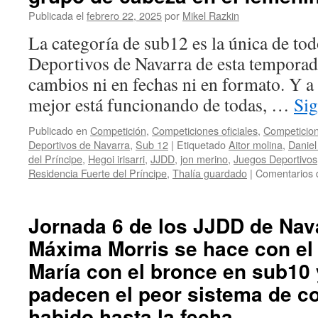
(p
Publicada el
febrero 22, 2025
por
Mikel Razkin
2/
Or
La categoría de sub12 es la única de to
pa
Deportivos de Navarra de esta temporad
Jo
Me
cambios ni en fechas ni en formato. Y a 
en
mejor está funcionando de todas, …
Si
su
y
br
Publicado en
Competición
,
Competiciones oficiales
,
Competicion
pa
Deportivos de Navarra
,
Sub 12
|
Etiquetado
Aitor molina
,
Daniel
Ek
del Príncipe
,
Hegoi irisarri
,
JJDD
,
jon merino
,
Juegos Deportivos
M
Residencia Fuerte del Príncipe
,
Thalía guardado
|
Comentarios 
Jornada 6 de los JJDD de Nava
Máxima Morris se hace con el 
María con el bronce en sub10 
padecen el peor sistema de c
habido hasta la fecha